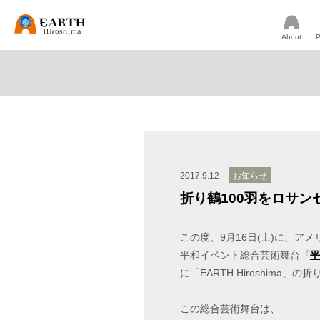
About
P
2017.9.12
お知らせ
折り鶴100羽をロサ
この度、9月16日(土)に、ア
平和イベント総合芸術舞台『
平
に「EARTH Hiroshima
この総合芸術舞台は、