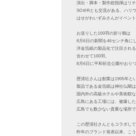
演出・脚本・製作総指揮はリチ
SO＠Rとも交流がある、ハリ
はせがわいずみさんがイベント
お送りした100羽の折り鶴は
8月6日の新聞を46センチ角
洋金箔紙の製品化で注目される
合わせて100羽。
8月6日に平和祈念公園やおり
歴清社さんは創業は1905年
製品である金箔紙は神社仏閣は
国内外の高級ホテルや美術館な
広島にある工場には、被爆した
広島でも数少ない貴重な場所で
この歴清社さんともコラボして、今
昨年のブランド発表以来、こう