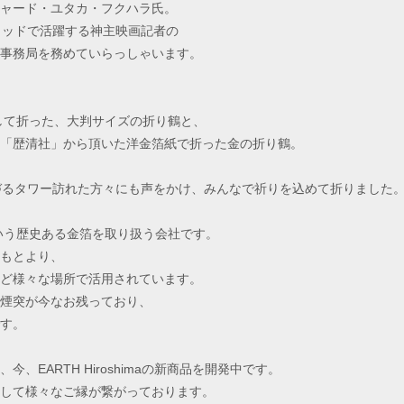
ャード・ユタカ・フクハラ氏。
ウッドで活躍する神主映画記者の
事務局を務めていらっしゃいます。
にして折った、大判サイズの折り鶴と、
「歴清社」から頂いた洋金箔紙で折った金の折り鶴。
づるタワー訪れた方々にも声をかけ、みんなで祈りを込めて折りました
という歴史ある金箔を取り扱う会社です。
もとより、
ど様々な場所で活用されています。
煙突が今なお残っており、
す。
、EARTH Hiroshimaの新商品を開発中です。
して様々なご縁が繋がっております。