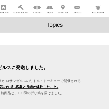
roducts
Manufacturer
Creator
Topics
Shop list
Contact
Re:Orizuru
Topics
ンゼルスに発送しました。
メリカ ロサンゼルスのリトル・トーキョーで開催される
和の午後 -広島と長崎が経験したこと-
』
」の折り鶴商品と、100羽の折り鶴を届けました。