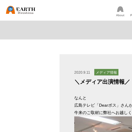
About
P
2020.9.11
メディア情報
＼メディア出演情報／ 1
なんと
広島テレビ「Dearボス」さん
牛来のご取材に弊社へお越しく