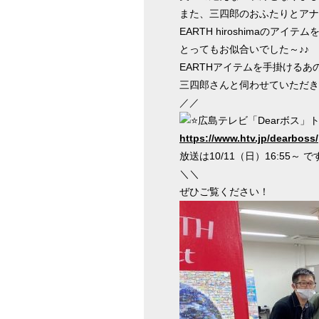
また、三四郎のおふたりとアナ
EARTH hiroshimaのアイ
とってもお似合いでした～♪♪
EARTHアイテムを手掛けるあ
三四郎さんと伺わせていただきま
／／
広島テレビ「Dearボス
https://www.htv.jp/dearboss/
放送は10/11（日）16:55～ で
＼＼
ぜひご覧ください！