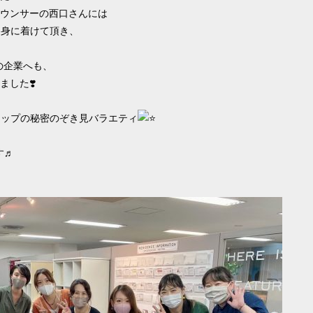
ウンサーの西口さんには
テムを身に着けて頂き、
の企業へも、
した❣️
」トップの秘密のぞき見バラエティ
す♬