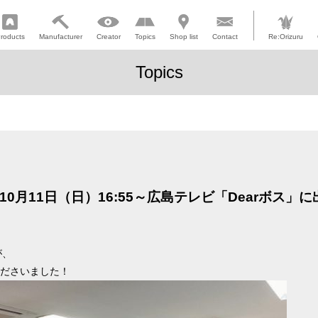
roducts
Manufacturer
Creator
Topics
Shop list
Contact
Re:Orizuru
Topics
0月11日（日）16:55～広島テレビ「Dearボス」
が、
ださいました！