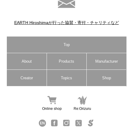
EARTH Hiroshimaが行った協賛・寄付・チャリティなど
Top
About
Products
Manufacturer
Creator
Topics
Shop
Online shop
Re:Orizuru