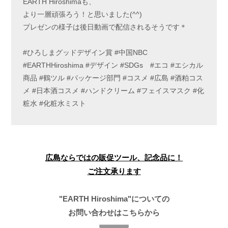
EARTH Hiroshimaも、
より一層頑張ろう！と思いました(^^)
プレゼンの様子は後日動画で配信されるそうです＊
#ひろしまグッドデザイン賞 #中国NBC
#EARTHHiroshima #デザイン #SDGs #エコ #エシカル
商品 #鶴ツル #パッケージ部門 #コスメ #広島 #酒粕コス
メ #日本酒コスメ #ハンドクリーム #フェイスマスク #化
粧水 #化粧水ミスト
広島ならではの販促ツール、記念品に！
ご注文承ります
"EARTH Hiroshima"についての
お問い合わせはこちらから