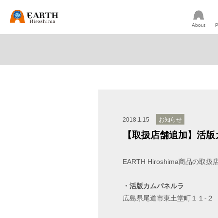
About
P
2018.1.15
お知らせ
【取扱店舗追加】活版
EARTH Hiroshima商品の
・活版カムパネルラ
広島県尾道市東土堂町１１-２