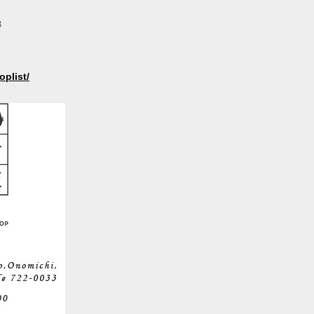
３
oplist/