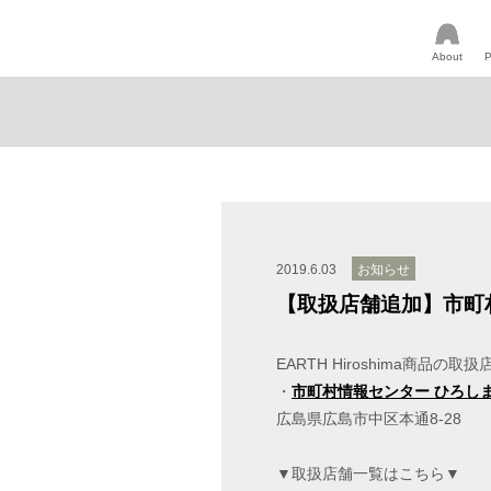
About
P
2019.6.03
お知らせ
【取扱店舗追加】市町
EARTH Hiroshima商品の
・
市町村情報センター ひろし
広島県広島市中区本通8-28
▼取扱店舗一覧はこちら▼