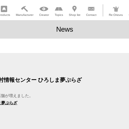
roducts
Manufacturer
Creator
Topics
Shop list
Contact
Re:Orizuru
News
村情報センター ひろしま夢ぷらざ
取扱店舗が増えました。
ま夢ぷらざ