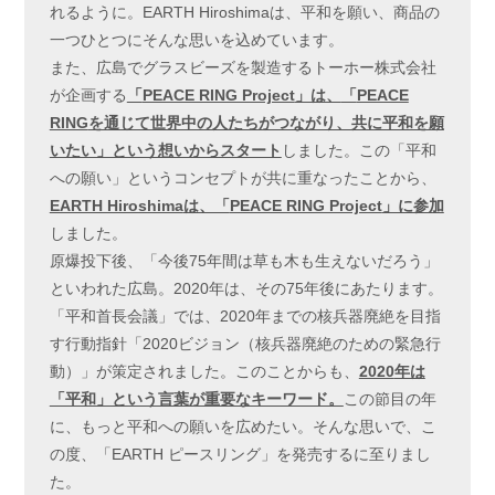
れるように。EARTH Hiroshimaは、平和を願い、商品の
一つひとつにそんな思いを込めています。
また、広島でグラスビーズを製造するトーホー株式会社
が企画する
「
PEACE RING Project
」は、
「
PEACE
RING
を通じて世界中の人たちがつながり、共に平和を願
いたい」という想いからスタート
しました。この「平和
への願い」というコンセプトが共に重なったことから、
EARTH Hiroshima
は、「
PEACE RING Project
」に参加
しました。
原爆投下後、「今後75年間は草も木も生えないだろう」
といわれた広島。2020年は、その75年後にあたります。
「平和首長会議」では、2020年までの核兵器廃絶を目指
す行動指針「2020ビジョン（核兵器廃絶のための緊急行
動）」が策定されました。このことからも、
2020
年は
「平和」という言葉が重要なキーワード。
この節目の年
に、もっと平和への願いを広めたい。そんな思いで、こ
の度、「EARTH ピースリング」を発売するに至りまし
た。