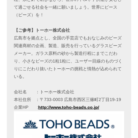
て過ごせる社会を一緒に願いましょう。世界にピース
（ビーズ）を！
【
ご参考
】
トーホー株式会社
広島市を拠点とし、全国の手芸店でもおなじみのビーズ
関連商材の企画、製造、販売を行っているグラスビーズ
メーカー。ガラス原料の砂から製造行程にまでこだわ
り、小さなビーズの1粒1粒に、ユーザー目線のものづく
りにこだわり抜いたトーホーの挑戦と情熱が込められて
いる。
会社名 ：トーホー株式会社
本社住所 ：〒733-0003 広島市西区三篠町2丁目19-19
企業HP :
http://www.toho-beads.co.jp/