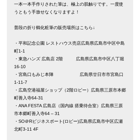
一本一本手作りされた筆は、極上の肌触りです。一度使
うともう手放せなくなりますよ！
普段の折り鶴化粧筆の販売場所はこちら↓
・平和記念公園 レストハウス売店広島県広島市中区中島
町1-1
・東急ハンズ 広島店 2階 広島県広島市中区八丁堀
16-10
・宮島口もみじ本陣 広島県廿日市市宮島口
1-11-7
・広島空港福屋ショップ（2階ロビー）広島県三原市本郷
町善入寺64-31
・ANA FESTA 広島店（国内線 搭乗待合室）広島県三原
市本郷町善入寺64 – 31
・SO＠Rビジネスポート(ロビー)広島県広島市中区広瀬
北町3-11 4F